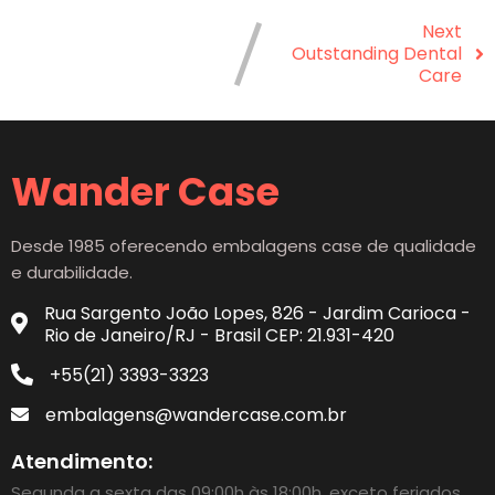
Next
Outstanding Dental
Care
Wander Case
Desde 1985 oferecendo embalagens case de qualidade
e durabilidade.
Rua Sargento João Lopes, 826 - Jardim Carioca -
Rio de Janeiro/RJ - Brasil CEP: 21.931-420
+55(21) 3393-3323
embalagens@wandercase.com.br
Atendimento:
Segunda a sexta das 09:00h às 18:00h, exceto feriados.